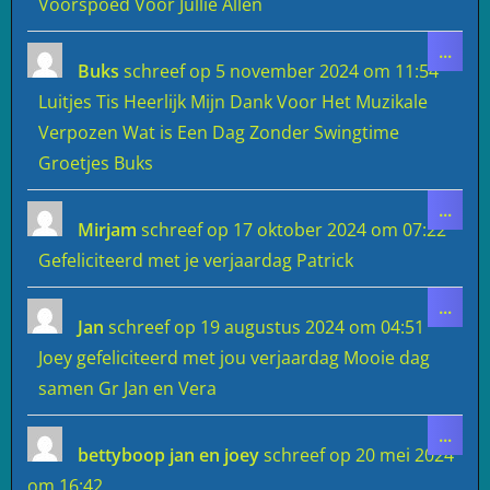
Voorspoed Voor Jullie Allen
Wiss
...
deze
Buks
schreef op
5 november 2024
om
11:54
meta
Luitjes Tis Heerlijk Mijn Dank Voor Het Muzikale
Verpozen Wat is Een Dag Zonder Swingtime
Groetjes Buks
Wiss
...
deze
Mirjam
schreef op
17 oktober 2024
om
07:22
meta
Gefeliciteerd met je verjaardag Patrick
Wiss
...
deze
Jan
schreef op
19 augustus 2024
om
04:51
meta
Joey gefeliciteerd met jou verjaardag Mooie dag
samen Gr Jan en Vera
Wiss
...
deze
bettyboop jan en joey
schreef op
20 mei 2024
meta
om
16:42