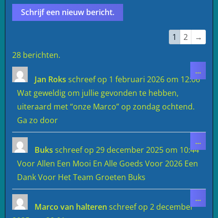
Navigatie
1
2
→
door
28 berichten.
de
Wiss
...
gastenboek-
deze
Jan Roks
schreef op
1 februari 2026
om
12:06
meta
lijst
Wat geweldig om jullie gevonden te hebben,
uiteraard met “onze Marco” op zondag ochtend.
Ga zo door
Wiss
...
deze
Buks
schreef op
29 december 2025
om
10:44
meta
Voor Allen Een Mooi En Alle Goeds Voor 2026 Een
Dank Voor Het Team Groeten Buks
Wiss
...
deze
Marco van halteren
schreef op
2 december
meta