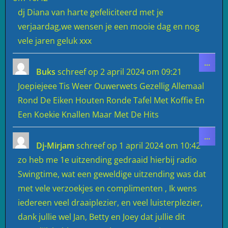
dj Diana van harte gefeliciteerd met je
verjaardag,we wensen je een mooie dag en nog
vele jaren geluk xxx
Wiss
...
deze
Buks
schreef op
2 april 2024
om
09:21
meta
Joepiejeee Tis Weer Ouwerwets Gezellig Allemaal
Rond De Eiken Houten Ronde Tafel Met Koffie En
Een Koekie Knallen Maar Met De Hits
Wiss
...
deze
Dj-Mirjam
schreef op
1 april 2024
om
10:42
meta
zo heb me 1e uitzending gedraaid hierbij radio
Swingtime, wat een geweldige uitzending was dat
met vele verzoekjes en complimenten , Ik wens
iedereen veel draaiplezier, en veel luisterplezier,
dank jullie wel Jan, Betty en Joey dat jullie dit