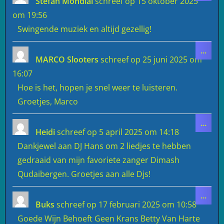
Stefan Mondial
schreef op
15 oktober 2025
meta
om
19:56
Swingende muziek en altijd gezellig!
Wiss
...
deze
MARCO Slooters
schreef op
25 juni 2025
om
meta
16:07
Hoe is het, hopen je snel weer te luisteren.
Groetjes, Marco
Wiss
...
deze
Heidi
schreef op
5 april 2025
om
14:18
meta
Dankjewel aan DJ Hans om 2 liedjes te hebben
gedraaid van mijn favoriete zanger Dimash
Qudaibergen. Groetjes aan alle Djs!
Wiss
...
deze
Buks
schreef op
17 februari 2025
om
10:58
meta
Goede Wijn Behoeft Geen Krans Betty Van Harte