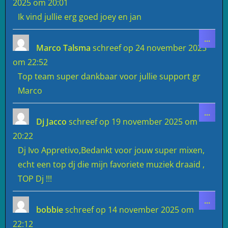
2025
om
20:01
Ik vind jullie erg goed joey en jan
Wiss
...
deze
Marco Talsma
schreef op
24 november 2025
meta
om
22:52
Top team super dankbaar voor jullie support gr
Marco
Wiss
...
deze
Dj Jacco
schreef op
19 november 2025
om
meta
20:22
Dj Ivo Appretivo,Bedankt voor jouw super mixen,
echt een top dj die mijn favoriete muziek draaid ,
TOP Dj !!!
Wiss
...
deze
bobbie
schreef op
14 november 2025
om
meta
22:12