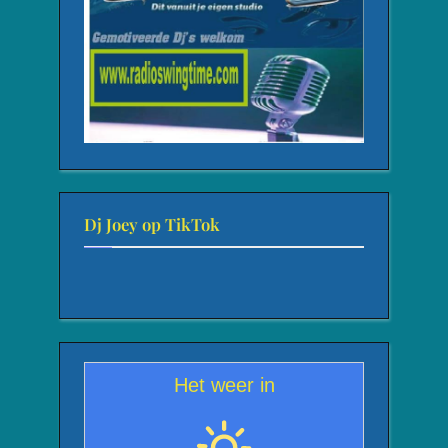
Dj Joey op TikTok
Het weer in