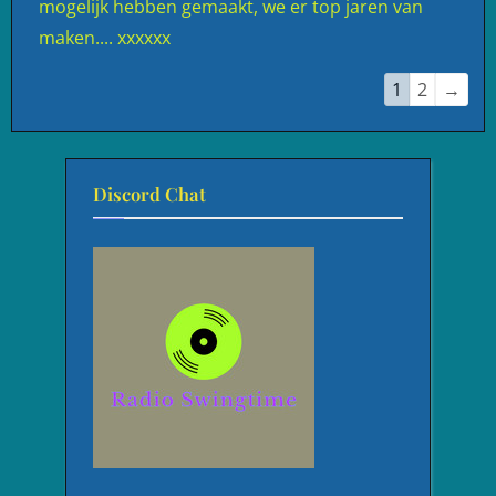
mogelijk hebben gemaakt, we er top jaren van
maken.... xxxxxx
Navigatie
1
2
→
door
de
gastenboek-
Discord Chat
lijst