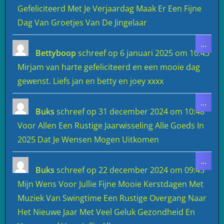
Gefeliciteerd Met Je Verjaardag Maak Er Een Fijne
Dag Van Groetjes Van De Jingelaar
Wiss
...
deze
Bettyboop
schreef op
6 januari 2025
om
10:43
meta
Mirjam van harte gefeliciteerd en een mooie dag
gewenst. Liefs jan en betty en joey xxxx
Wiss
...
deze
Buks
schreef op
31 december 2024
om
10:48
meta
Voor Allen Een Rustige Jaarwisseling Alle Goeds In
2025 Dat Je Wensen Mogen Uitkomen
Wiss
...
deze
Buks
schreef op
22 december 2024
om
09:45
meta
Mijn Wens Voor Jullie Fijne Mooie Kerstdagen Met
Muziek Van Swingtime Een Rustige Overgang Naar
Het Nieuwe Jaar Met Veel Geluk Gezondheid En