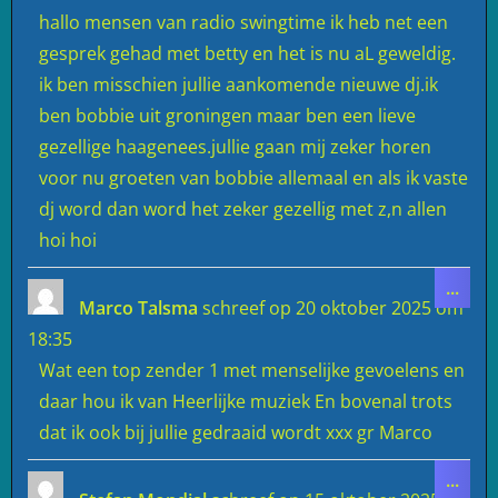
hallo mensen van radio swingtime ik heb net een
gesprek gehad met betty en het is nu aL geweldig.
ik ben misschien jullie aankomende nieuwe dj.ik
ben bobbie uit groningen maar ben een lieve
gezellige haagenees.jullie gaan mij zeker horen
voor nu groeten van bobbie allemaal en als ik vaste
dj word dan word het zeker gezellig met z,n allen
hoi hoi
Wiss
...
deze
Marco Talsma
schreef op
20 oktober 2025
om
meta
18:35
Wat een top zender 1 met menselijke gevoelens en
daar hou ik van Heerlijke muziek En bovenal trots
dat ik ook bij jullie gedraaid wordt xxx gr Marco
Wiss
...
deze