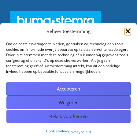
Beheer toestemming
Om de beste ervaringen te bieden, gebruiken wij technologieën zoals
Licentienummer: SW24n.0003024
cookies om informatie over je apparaat op te slaan en/of te raadplegen.
Door in te stemmen met deze technologieën kunnen wij gegevens zoals
surfgedrag of unieke ID's op deze site verwerken. Als je geen
toestemming geeft of uw toestemming intrekt, kan dit een nadelige
invloed hebben op bepaalde functies en mogelijkheden.
Accepteren
Licentienummer: SW24n.0003024
Weigeren
Bekijk voorkeuren
Copyright © 2026 Radio Swingtime.
Cookiebeleid
Privacybeleid
Aangedreven door
PressBook Dark WordPress thema