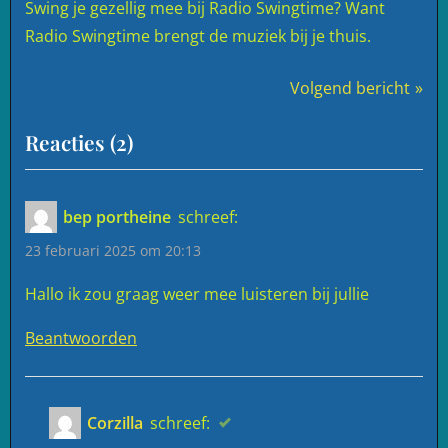
Swing je gezellig mee bij Radio Swingtime? Want
Radio Swingtime brengt de muziek bij je thuis.
Niet
Bericht
V
Volgend bericht
gecategoriseerd
o
navigatie
op
Reacties
(2)
l
“Welkom
g
e
bij
bep portheine
schreef:
n
Radio
23 februari 2025 om 20:13
d
Swingtime"
b
Hallo ik zou graag weer mee luisteren bij jullie
e
Beantwoorden
r
i
c
h
Corzilla
schreef: